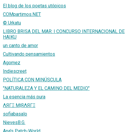
El blog de los poetas utópicos
COMpartimos.NET
© Urkatu
LIBRO BRISA DEL MAR: I CONCURSO INTERNACIONAL DE
HAIKU
un canto de amor
Cultivando pensamientos
Agomez
Indiescreet
POLÍTICA CON MINÚSCULA
"NATURALEZA Y EL CAMINO DEL MEDIO"
La esencia más pura
ΛЯΓΞ ΜỊЯΛЯΓΞ
sofiabasalo
NievesB.G.
Ana's Patch-World