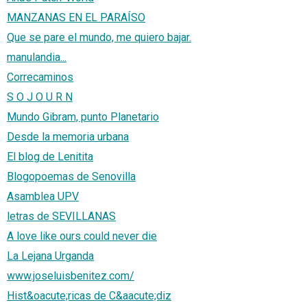
MANZANAS EN EL PARAÍSO
Que se pare el mundo, me quiero bajar.
manulandia...
Correcaminos
S O J O U R N
Mundo Gibram, punto Planetario
Desde la memoria urbana
El blog de Lenitita
Blogopoemas de Senovilla
Asamblea UPV
letras de SEVILLANAS
A love like ours could never die
La Lejana Urganda
www.joseluisbenitez.com/
Hist&oacute;ricas de C&aacute;diz