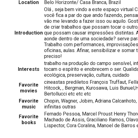
Location
Belo Horizonte/ Casa Branca, Brazil
Olá , seja bem vindo a este espaço virtual
você fica a par do que ando fazendo, pensa
vão me levando a fazer isso ou aquilo. Gos
de criar trabalhos que possam tocar o outro,
Introduction
que possam causar impressões distintas. Af
aonde dentro de uma sociedade? serve par
Trabalho com performances, improvisações 
oficinas, aulas. Afinar, sensibilizar e soma
preciso!
trabalho na produção do campo sensível, in
Interests
tocam o espírito e enobrecem o ser. Qualida
ecológica, preservação, cultura, cuidado
cineastas prediletos François Truffaut, Felli
Favorite
Hitcock, , Bergman, Kurosawa, Luis Bunuel,H. 
movies
Bertollucci etc etc etc
Favorite
Chopin, Wagner, Jobim, Adriana Calcanhoto,
music
infinitas outras
Fernado Pessoa, Marcel Proust Henry Thore
Favorite
Machado de Assis, Graciliano Ramos, Olavo 
books
Lispector, Cora Coralina, Manoel de Barros e