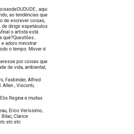
 CoisasdeDUDUDE , aqui
ndo, as tendências que
to de escrever coisas,
 de dirigir espetáculos
inal o artista está
a quê?Questões...
e adoro ministrar
r todo o tempo. Mover é
teresse por coisas que
de de vida, ambiental,
ni, Fasbinder, Alfred
Allen , Visconti,
 Elis Regina e muitas
au, Erico Veríssimo,
Bilac, Clarice
tc etc etc