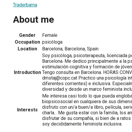
Traderbarna
About me
Gender
Female
Occupation
psicóloga
Location
Barcelona, Barcelona, Spain
Soy psicóloga, psicoterapeuta, licenciada po
Barcelona. Me dedico principalmente a la ps
estimulación cognitiva y formación de jóve
Introduction
Tengo consulta en Barcelona. HORAS CONV
dmstaj@copc.cat Practico una psicología in
diferentes corrientes) e inclusiva. Especial
diversidad y desde un marco feminista incl
Me interesa casi todo lo que pueda englob
biopsicosocial en cualquiera de sus dimen
disfruto con un/a buen/a libro, película, ser
Interests
charla... Me gusta estar con la familia, los
disfrutar de su compañía, si bien de a ratos 
soy decididamente feminista inclusiva.