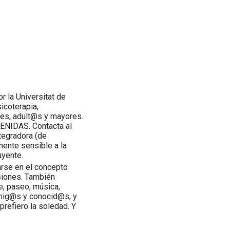
r la Universitat de
icoterapia,
nes, adult@s y mayores.
ENIDAS. Contacta al
tegradora (de
mente sensible a la
uyente.
arse en el concepto
siones. También
ie, paseo, música,
 amig@s y conocid@s, y
prefiero la soledad. Y