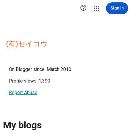

Sign in
(有)セイコウ
On Blogger since: March 2010
Profile views: 1,390
Report Abuse
My blogs