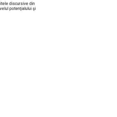
itele discursive din
elul potenţialului şi