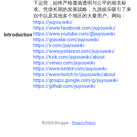
下运营，始终严格遵循透明与公平的相关标
准。凭借长期的发展战略，九游娱乐吸引了来
自中以及其他多个地区的大量用户。网站：
https://jiuyou.wiki/
https://www.facebook.com/jiuyouwiki/
https://www.youtube.com/@jiuyouwiki
Introduction
https://gravatar.com/jiuyouwiki
https://x.com/jiuyouwiki
https://www.pinterest.com/jiuyouwiki/
https://kick.com/jiuyouwiki/about
https://vimeo.com/jiuyouwiki
https://www.tumblr.com/jiuyouwiki
https://www.twitch.tv/jiuyouwiki/about
https://groups.google.com/g/jiuyouwiki
https://github.com/jiuyouwiki
©2026 Blogger -
Privacy Policy