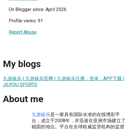
On Blogger since: April 2026
Profile views: 91
Report Abuse
My blogs
九游娱乐 | 九游娱乐官网 | 九游娱乐注册，登录，APP下载 |
JIUYOU SPORTS
About me
九游娱乐
是一家具有国际水准的在线博彩平
台，成立于2008年，并迅速在亚洲市场建立了
稳固的地位。平台在全球权威监管机构的监督