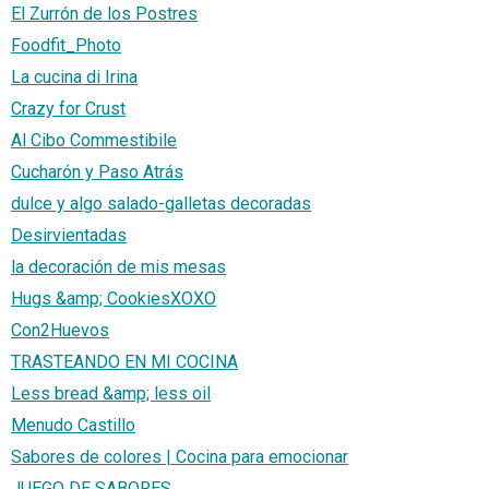
El Zurrón de los Postres
Foodfit_Photo
La cucina di Irina
Crazy for Crust
Al Cibo Commestibile
Cucharón y Paso Atrás
dulce y algo salado-galletas decoradas
Desirvientadas
la decoración de mis mesas
Hugs &amp; CookiesXOXO
Con2Huevos
TRASTEANDO EN MI COCINA
Less bread &amp; less oil
Menudo Castillo
Sabores de colores | Cocina para emocionar
JUEGO DE SABORES