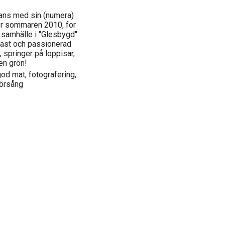
mmans med sin (numera)
er sommaren 2010, för
 samhälle i "Glesbygd".
ntast och passionerad
 springer på loppisar,
en grön!
od mat, fotografering,
 körsång