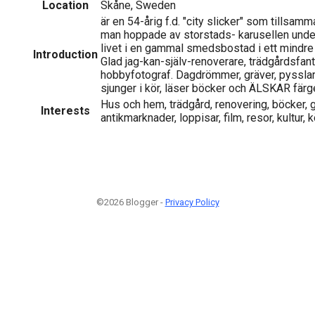
Location
Skåne, Sweden
är en 54-årig f.d. "city slicker" som tillsa
man hoppade av storstads- karusellen und
livet i en gammal smedsbostad i ett mindre
Introduction
Glad jag-kan-själv-renoverare, trädgårdsfa
hobbyfotograf. Dagdrömmer, gräver, pysslar,
sjunger i kör, läser böcker och ÄLSKAR färg
Hus och hem, trädgård, renovering, böcker, g
Interests
antikmarknader, loppisar, film, resor, kultur,
©2026 Blogger -
Privacy Policy