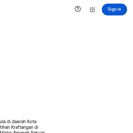

Sign in
la di daerah Kota
ihan Kraftangan di
 Majlis Amanah Rakyat