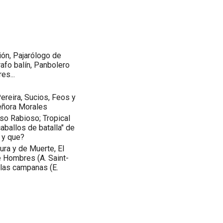
ón, Pajarólogo de
afo balín, Panbolero
es...
Pereira, Sucios, Feos y
señora Morales
so Rabioso; Tropical
caballos de batalla" de
, y que?
ra y de Muerte, El
de Hombres (A. Saint-
n las campanas (E.