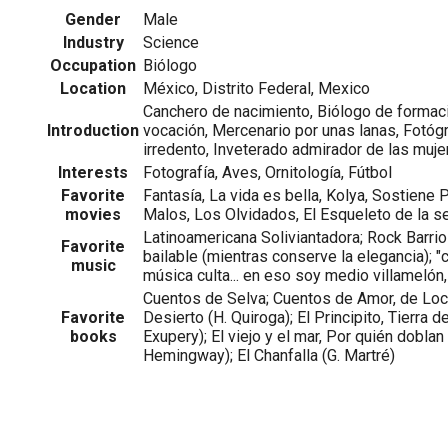
Gender
Male
Industry
Science
Occupation
Biólogo
Location
México, Distrito Federal, Mexico
Canchero de nacimiento, Biólogo de formaci
Introduction
vocación, Mercenario por unas lanas, Fotógr
irredento, Inveterado admirador de las mujer
Interests
Fotografía, Aves, Ornitología, Fútbol
Favorite
Fantasía, La vida es bella, Kolya, Sostiene 
movies
Malos, Los Olvidados, El Esqueleto de la 
Latinoamericana Soliviantadora; Rock Barrio
Favorite
bailable (mientras conserve la elegancia); "
music
música culta... en eso soy medio villamelón
Cuentos de Selva; Cuentos de Amor, de Locu
Favorite
Desierto (H. Quiroga); El Principito, Tierra 
books
Exupery); El viejo y el mar, Por quién dobla
Hemingway); El Chanfalla (G. Martré)