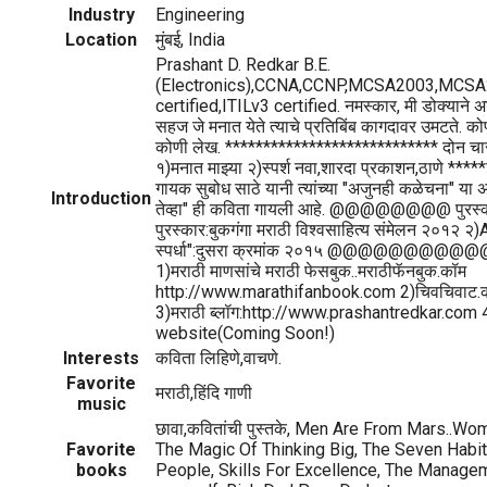
Industry
Engineering
Location
मुंबई, India
Prashant D. Redkar B.E.
(Electronics),CCNA,CCNP,MCSA2003,MCSA2
certified,ITILv3 certified. नमस्कार, मी डोक्याने अ
सहज जे मनात येते त्याचे प्रतिबिंब कागदावर उमटते. क
कोणी लेख. **************************** दोन चारो
१)मनात माझ्या २)स्पर्श नवा,शारदा प्रकाशन,ठाणे **
गायक सुबोध साठे यानी त्यांच्या "अजुनही कळेचना" या अ
Introduction
तेव्हा" ही कविता गायली आहे. @@@@@@@@ पुरस्क
पुरस्कार:बुकगंगा मराठी विश्वसाहित्य संमेलन २०१२ २)
स्पर्धा":दुसरा क्रमांक २०१५ @@@@@@@@@
1)मराठी माणसांचे मराठी फेसबुक..मराठीफॅनबुक.कॉम
http://www.marathifanbook.com 2)चिवचिवाट.
3)मराठी ब्लॉग:http://www.prashantredkar.com
website(Coming Soon!)
Interests
कविता लिहिणे,वाचणे.
Favorite
मराठी,हिंदि गाणी
music
छावा,कवितांची पुस्तके, Men Are From Mars..W
Favorite
The Magic Of Thinking Big, The Seven Habit
books
People, Skills For Excellence, The Managem