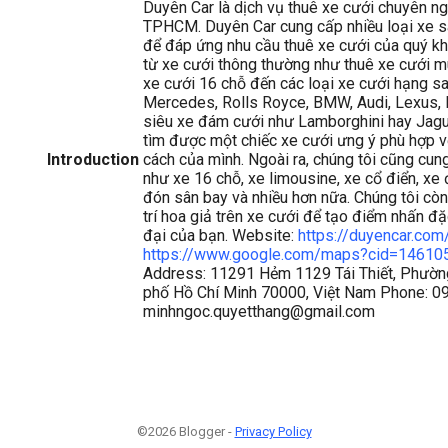
Duyên Car là dịch vụ thuê xe cưới chuyên ng
TPHCM. Duyên Car cung cấp nhiều loại xe s
để đáp ứng nhu cầu thuê xe cưới của quý kh
từ xe cưới thông thường như thuê xe cưới mu
xe cưới 16 chỗ đến các loại xe cưới hạng s
Mercedes, Rolls Royce, BMW, Audi, Lexus, B
siêu xe đám cưới như Lamborghini hay Jagua
tìm được một chiếc xe cưới ưng ý phù hợp v
Introduction
cách của mình. Ngoài ra, chúng tôi cũng cun
như xe 16 chỗ, xe limousine, xe cổ điển, xe 
đón sân bay và nhiều hơn nữa. Chúng tôi còn
trí hoa giả trên xe cưới để tạo điểm nhấn đặ
đại của bạn. Website:
https://duyencar.com
https://www.google.com/maps?cid=1461
Address: 11291 Hẻm 1129 Tái Thiết, Phường
phố Hồ Chí Minh 70000, Việt Nam Phone: 0
minhngoc.quyetthang@gmail.com
©2026 Blogger -
Privacy Policy