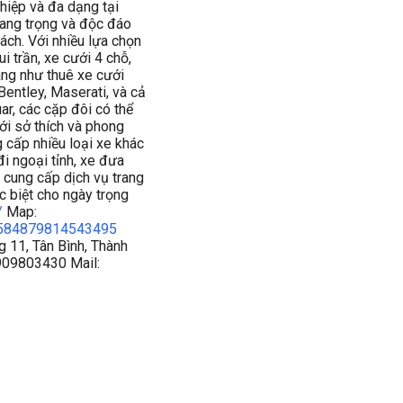
hiệp và đa dạng tại
ang trọng và độc đáo
ách. Với nhiều lựa chọn
i trần, xe cưới 4 chỗ,
ang như thuê xe cưới
entley, Maserati, và cả
r, các cặp đôi có thể
ới sở thích và phong
g cấp nhiều loại xe khác
đi ngoại tỉnh, xe đưa
 cung cấp dịch vụ trang
c biệt cho ngày trọng
/
Map:
0584879814543495
 11, Tân Bình, Thành
909803430 Mail: