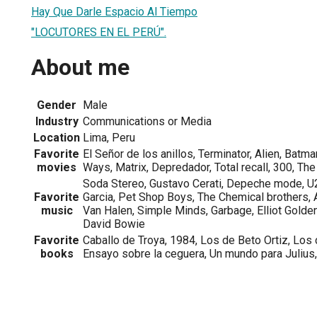
Hay Que Darle Espacio Al Tiempo
"LOCUTORES EN EL PERÚ".
About me
Gender
Male
Industry
Communications or Media
Location
Lima, Peru
Favorite
El Señor de los anillos, Terminator, Alien, Batma
movies
Ways, Matrix, Depredador, Total recall, 300, T
Soda Stereo, Gustavo Cerati, Depeche mode, U
Favorite
Garcia, Pet Shop Boys, The Chemical brothers, 
music
Van Halen, Simple Minds, Garbage, Elliot Golden
David Bowie
Favorite
Caballo de Troya, 1984, Los de Beto Ortiz, Los
books
Ensayo sobre la ceguera, Un mundo para Julius,