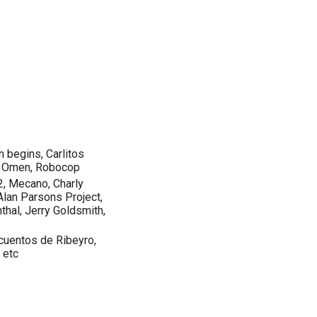
n begins, Carlitos
he Omen, Robocop
2, Mecano, Charly
Alan Parsons Project,
thal, Jerry Goldsmith,
 cuentos de Ribeyro,
 etc