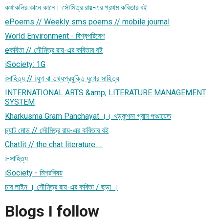
কথাকলির কানে কানে। সৌমিত্র রায়-এর প্রথম কবিতার বই
ePoems // Weekly sms poems // mobile journal
World Environment - বিশ্বপরিবেশ
eকবিতা // সৌমিত্র রায়-এর কবিতার বই
iSociety: 1G
iসাহিত্য // iযুগ বা তথ্যপ্রযুক্তি যুগের সাহিত্য
INTERNATIONAL ARTS &amp; LITERATURE MANAGEMENT
SYSTEM
Kharkusma Gram Panchayat ।। খড়কুশমা গ্রাম পঞ্চায়েত
চ্যাট মোড // সৌমিত্র রায়-এর কবিতার বই
Chatlit // the chat literature.....
i-সাহিত্য
iSociety - মিশ্রবিষয়
চার লাইন । সৌমিত্র রায়-এর কবিতা / ছড়া ।
Blogs I follow