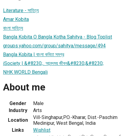
Literature - সাহিত্য
Amar Kobita
বাংলা সাহিত্য
Bangla Kobita O Bangla Kotha Sahitya - Blog Toplist
groups.yahoo.com/group/sahitya/message/494
Bangla Kobita | বাংলা কবিতা সমগ্র
iSociety | &#8230;.. আনন্দময় জীবন&#8230;&#8230;
NHK WORLD Bengali
About me
Gender
Male
Industry
Arts
Vill-Singhapur,P.O.-Kharar, Dist.-Paschim
Location
Medinipur, West Bengal, India
Links
Wishlist