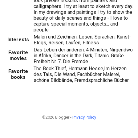
took private lessons from painters and
calligraphers. I try at least to sketch every day.
In my drawings and paintings I try to show the
beauty of daily scenes and things - I love to
capture special moments, objects... and
people.
Malen und Zeichnen, Lesen, Sprachen, Kunst-
Interests
Blogs, Reisen, Laufen, Fitness
Das Leben der anderen, 4 Minuten, Nirgendwo
Favorite
in Afrika, Dancer in the Dark, Titanic, Große
movies
Freiheit Nr. 7, Die Fremde
The Book Thief, Hermann Hesse,Im Herzen
Favorite
des Tals, Die Wand, Fachbücher Malerei,
books
schöne Bildbände, Fremdsprachliche Bücher
©2026 Blogger -
Privacy Policy