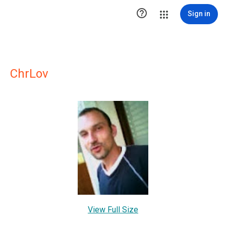

Sign in
ChrLov
View Full Size