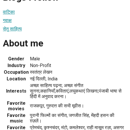
वाटिका
गवाक्ष
सेतु साहित्य
About me
Gender
Male
Industry
Non-Profit
Occupation
स्वतंत्र लेखन
Location
नई दिल्ली, India
अच्छा साहित्य पढ़ना; अच्छा संगीत
Interests
सुनना;कहानियाँ,कविताएं,लघुकथाएं लिखना;पंजाबी भाषा से
हिंदी में अनुवाद करना।
Favorite
राजकपूर, गुरुदत्त की सभी मूवीस।
movies
Favorite
पुरानी फिल्मों का संगीत, जगजीत सिंह, मेंहदी हसन की
music
ग़ज़लें।
Favorite
प्रेमचंद, कृश्नचंदर, मंटो, कमलेश्वर, राही मासूम रज़ा, असगर