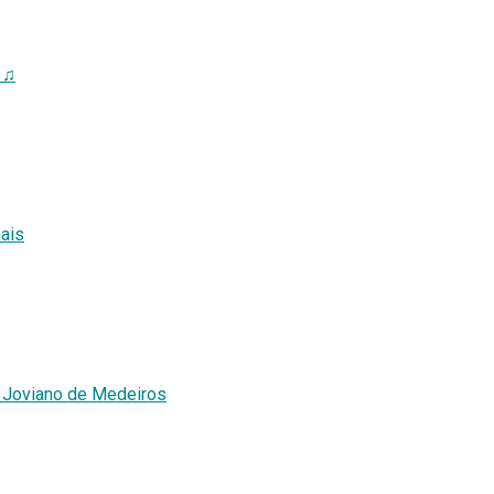
 ♫
ais
 Joviano de Medeiros