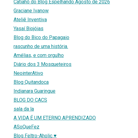
Catiahô do Blog Espelhando Agosto de 2026
Graciane Ivanow
Ateliê Inventiva
Yasaí Biojóias
Blog do Bico do Papagaio
rascunho de uma história.
Amélias, e com orgulho
Diário dos 3 Mosqueteiros
NeointerAtivo
Blog Quitandoca
Indianara Guaringue
BLOG DO CACS
sala da la
A VIDA É UM ETERNO APRENDIZADO
ASoQueFez
Blog Feltro-Aholic ♥