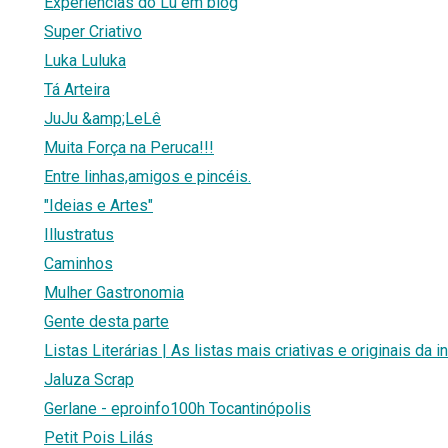
Experiencias do Lu em blog
Super Criativo
Luka Luluka
Tá Arteira
JuJu &amp;LeLê
Muita Força na Peruca!!!
Entre linhas,amigos e pincéis.
"Ideias e Artes"
Illustratus
Caminhos
Mulher Gastronomia
Gente desta parte
Listas Literárias | As listas mais criativas e originais da i
Jaluza Scrap
Gerlane - eproinfo100h Tocantinópolis
Petit Pois Lilás