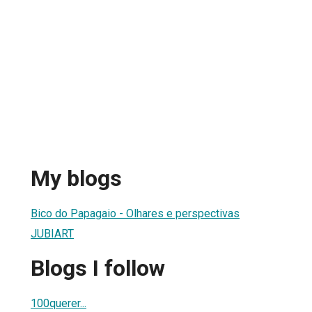
My blogs
Bico do Papagaio - Olhares e perspectivas
JUBIART
Blogs I follow
100querer...