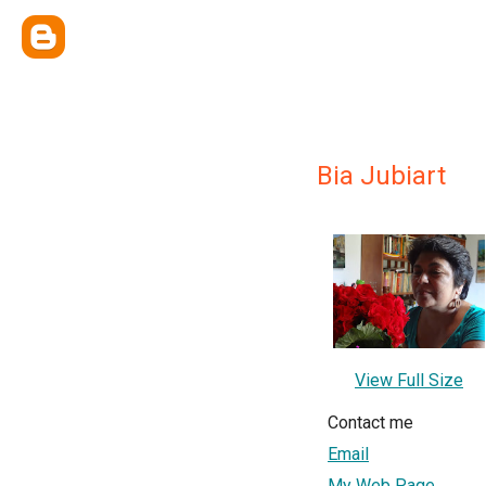
Bia Jubiart
View Full Size
Contact me
Email
My Web Page