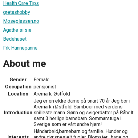
Health Care Tips
gretashobby
Moseplassen.no
Agathe si sie
Bedehuset
Frk Hannepanne
About me
Gender
Female
Occupation
pensjonist
Location
Aremark, Østfold
Jeg er en eldre dame på snart 70 år Jeg bor i
Aremark i Østfold. Samboer med verdens
Introduction
snilleste mann. Sønn og svigerdatter på Råholt
samt 3 herlige barnebarn. Sommarstuga i
Sverige som er vårt andre hjem!
Håndarbeid,barnebarn og familie. Hunder og
Interests
andre dyr,spesielt fugler. Blomster , hage og