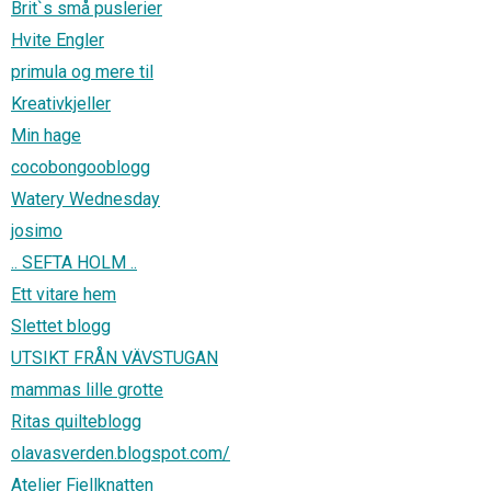
Brit`s små puslerier
Hvite Engler
primula og mere til
Kreativkjeller
Min hage
cocobongooblogg
Watery Wednesday
josimo
.. SEFTA HOLM ..
Ett vitare hem
Slettet blogg
UTSIKT FRÅN VÄVSTUGAN
mammas lille grotte
Ritas quilteblogg
olavasverden.blogspot.com/
Atelier Fjellknatten