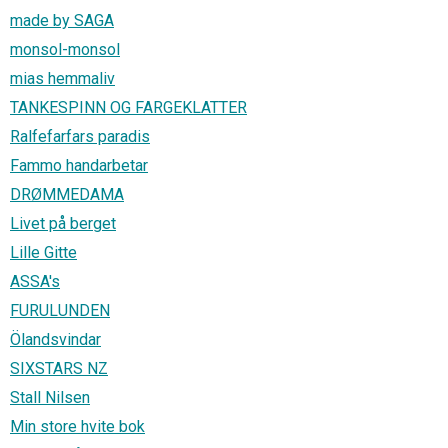
made by SAGA
monsol-monsol
mias hemmaliv
TANKESPINN OG FARGEKLATTER
Ralfefarfars paradis
Fammo handarbetar
DRØMMEDAMA
Livet på berget
Lille Gitte
ASSA's
FURULUNDEN
Ölandsvindar
SIXSTARS NZ
Stall Nilsen
Min store hvite bok