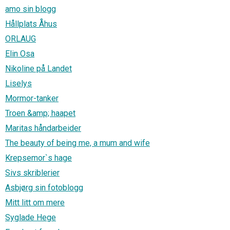
amo sin blogg
Hållplats Åhus
ORLAUG
Elin Osa
Nikoline på Landet
Liselys
Mormor-tanker
Troen &amp; haapet
Maritas håndarbeider
The beauty of being me, a mum and wife
Krepsemor`s hage
Sivs skriblerier
Asbjørg sin fotoblogg
Mitt litt om mere
Syglade Hege