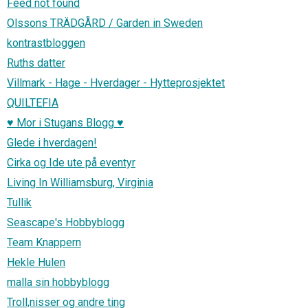
Feed not found
Olssons TRÄDGÅRD / Garden in Sweden
kontrastbloggen
Ruths datter
Villmark - Hage - Hverdager - Hytteprosjektet
QUILTEFIA
♥ Mor i Stugans Blogg ♥
Glede i hverdagen!
Cirka og Ide ute på eventyr
Living In Williamsburg, Virginia
Tullik
Seascape's Hobbyblogg
Team Knappern
Hekle Hulen
malla sin hobbyblogg
Troll,nisser og andre ting