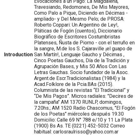
Evocaciones a un Pago: La Magdalena,
Travesiando, Redomones, De Mis Mayores,
Como Palo a Pique, Diciendo en Décimas -
ampliado- y Del Mesmo Pelo; de PROSA:
Roberto Coppari: Un Argentino de Ley!,
Pláticas de Fogón (cuentos), Diccionario
Biográfico de Escritores Costumbristas
Platenses, Ñusta de Piorno - con el terruño en
la sangre, M.de los S. Cajaraville ¡el guapo de
Introduction
San Martín!, Lenguaje Gaucho y Décimas ,
Cinco Poetas Gauchos, Día de la Tradición y
Agrupación Bases, y Mis 50 Años Con Las
Letras Gauchas. Socio fundador de la Asoc.
Argent.de Escr.Tradicionalistas (1984) y la
Acad.Folklore de la Pcia.BAs (2015).
Columnista de las revistas “El Tradicional” y
“De Mis Pagos”. Micros radiales: "Decires de
la campaña" AM 1370 RUNLP, domingos,
7.20hs.; AM 1520 Radio Chascomus, "El Fogón
de los Poetas" miércoles después 19.30
Domicilio: Calle 69 N° 788 e/10 y 11 La Plata
(1900) Bs As. TE (0221) 452-5032 Correo
habitual: carlosraulrisso@yahoo.com.ar