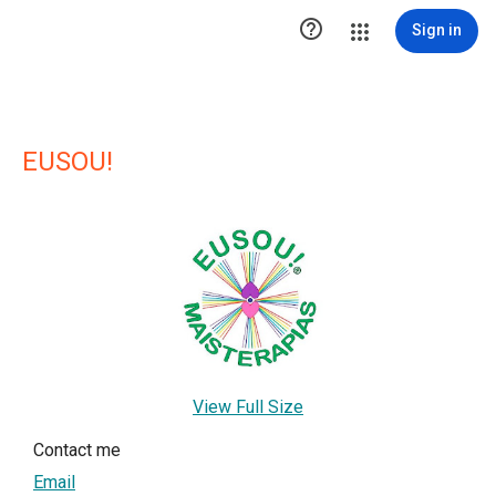

Sign in
EUSOU!
View Full Size
Contact me
Email