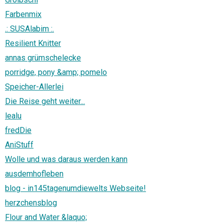
Farbenmix
.: SUSAlabim :.
Resilient Knitter
annas grümschelecke
porridge, pony &amp; pomelo
Speicher-Allerlei
Die Reise geht weiter...
lealu
fredDie
AniStuff
Wolle und was daraus werden kann
ausdemhofleben
blog - in145tagenumdiewelts Webseite!
herzchensblog
Flour and Water &laquo;