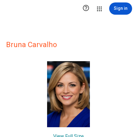

Sign in
Bruna Carvalho
View Full Size