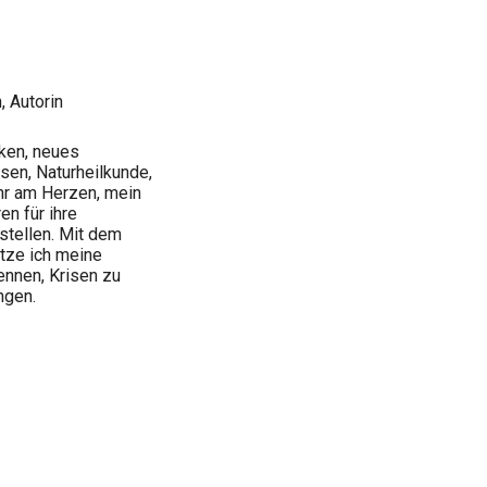
 Autorin
nken, neues
sen, Naturheilkunde,
ehr am Herzen, mein
n für ihre
tellen. Mit dem
tze ich meine
ennen, Krisen zu
ngen.