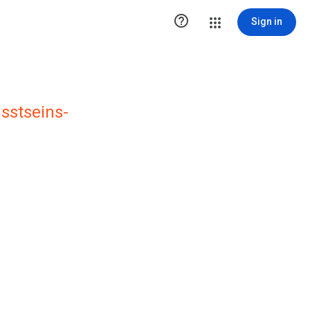

Sign in
sstseins-