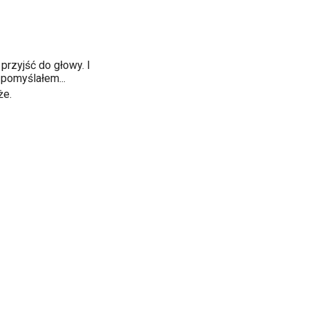
przyjść do głowy. I
 pomyślałem...
że.