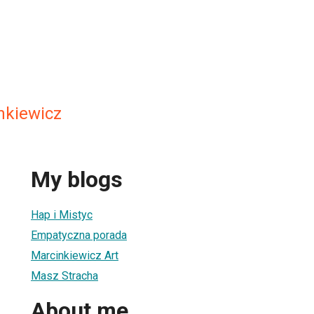
nkiewicz
My blogs
Hap i Mistyc
Empatyczna porada
Marcinkiewicz Art
Masz Stracha
About me