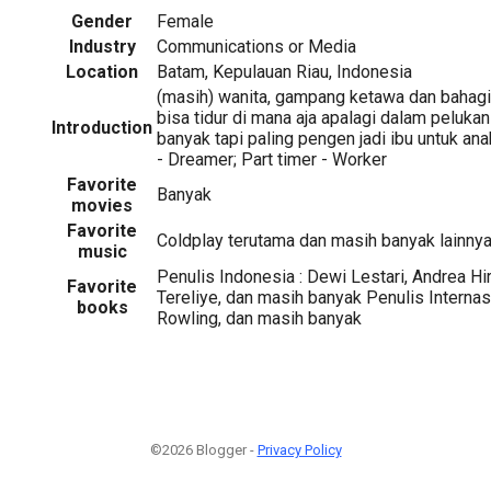
Gender
Female
Industry
Communications or Media
Location
Batam, Kepulauan Riau, Indonesia
(masih) wanita, gampang ketawa dan bahag
bisa tidur di mana aja apalagi dalam peluk
Introduction
banyak tapi paling pengen jadi ibu untuk ana
- Dreamer; Part timer - Worker
Favorite
Banyak
movies
Favorite
Coldplay terutama dan masih banyak lainny
music
Penulis Indonesia : Dewi Lestari, Andrea Hir
Favorite
Tereliye, dan masih banyak Penulis Internas
books
Rowling, dan masih banyak
©2026 Blogger -
Privacy Policy