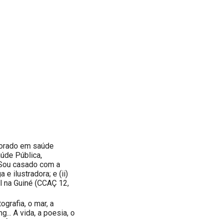
torado em saúde
aúde Pública,
 Sou casado com a
 e ilustradora; e (ii)
l na Guiné (CCAÇ 12,
ografia, o mar, a
... A vida, a poesia, o