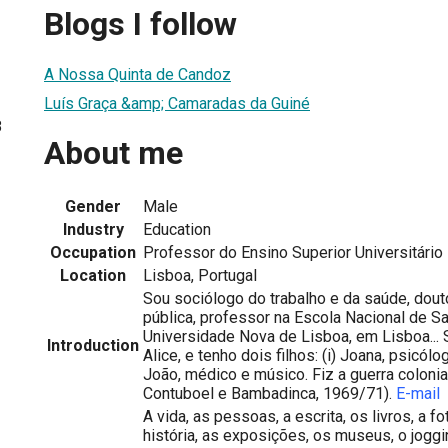
Blogs I follow
A Nossa Quinta de Candoz
Luís Graça &amp; Camaradas da Guiné
8
About me
Gender
Male
Industry
Education
Occupation
Professor do Ensino Superior Universitário
Location
Lisboa, Portugal
Sou sociólogo do trabalho e da saúde, dou
pública, professor na Escola Nacional de S
Universidade Nova de Lisboa, em Lisboa...
Introduction
Alice, e tenho dois filhos: (i) Joana, psicóloga
João, médico e músico. Fiz a guerra colonia
Contuboel e Bambadinca, 1969/71).
E-mail
A vida, as pessoas, a escrita, os livros, a fot
história, as exposições, os museus, o jogging