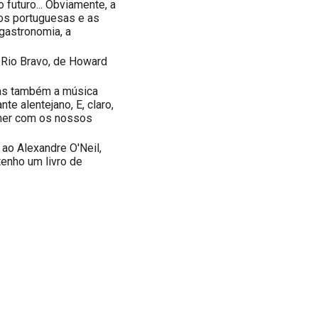
 futuro... Obviamente, a
 os portuguesas e as
a gastronomia, a
 Rio Bravo, de Howard
 Mas também a música
te alentejano, E, claro,
mer com os nossos
ao Alexandre O'Neil,
enho um livro de