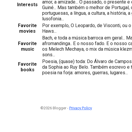
amor, a amizade... O passado, o presente e o
Interests
Guiné... Mas também o melhor de Portugal,
portuguesas, a língua, a cultura, a história, 
lusofonia...
Favorite
Por exemplo, O Leopardo, de Visconti, ou o
movies
Haws...
Bach, e toda a música barroca em geral...
Favorite
afromandinga.. E o nosso fado. E o nosso can
music
os Melech Mechaya, o mix da música klez
sons...
Poesia, (quase) toda: Do Álvaro de Campos 
Favorite
da Sophia ao Ruy Belo. Também escrevo e t
books
poesia na forja: amores, guerras, lugares...
©2026 Blogger -
Privacy Policy