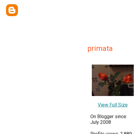
primata
View Full Size
On Blogger since:
July 2008
Profile views: 2,889