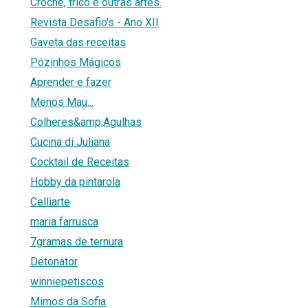
Croché, tricô e outras artes.
Revista Desafio's - Ano XII
Gaveta das receitas
Pózinhos Mágicos
Aprender e fazer
Menos Mau...
Colheres&amp;Agulhas
Cucina di Juliana
Cocktail de Receitas
Hobby da pintarola
Celliarte
maria farrusca
7gramas de ternura
Detonator
winniepetiscos
Mimos da Sofia