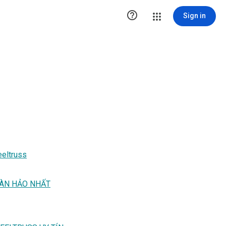

Sign in
teeltruss
OÀN HẢO NHẤT