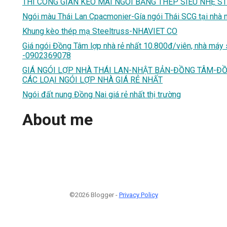
THI CÔNG GIÀN KÈO MÁI NGÓI BẰNG THÉP SIÊU NHẸ ST
Ngói màu Thái Lan Cpacmonier-Gía ngói Thái SCG tại nhà 
Khung kèo thép mạ Steeltruss-NHAVIET CO
Giá ngói Đồng Tâm lợp nhà rẻ nhất 10.800đ/viên, nhà máy
-0902369078
GIÁ NGÓI LỢP NHÀ THÁI LAN-NHẬT BẢN-ĐỒNG TÂM-ĐỒ
CÁC LOẠI NGÓI LỢP NHÀ GIÁ RẺ NHẤT
Ngói đất nung Đồng Nai giá rẻ nhất thị trường
About me
©2026 Blogger -
Privacy Policy