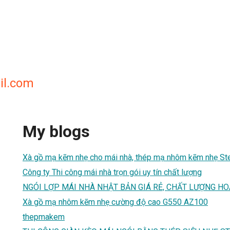
il.com
My blogs
Xà gồ mạ kẽm nhẹ cho mái nhà, thép mạ nhôm kẽm nhẹ S
Công ty Thi công mái nhà trọn gói uy tín chất lượng
NGÓI LỢP MÁI NHÀ NHẬT BẢN GIÁ RẺ, CHẤT LƯỢNG H
Xà gồ mạ nhôm kẽm nhẹ cường độ cao G550 AZ100
thepmakem