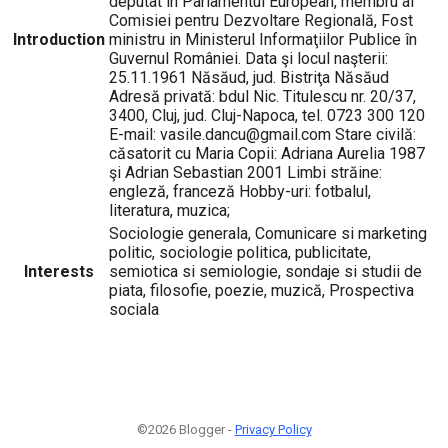
deputat in Parlamentul European, membru al
Comisiei pentru Dezvoltare Regională, Fost
Introduction
ministru in Ministerul Informaţiilor Publice în
Guvernul României. Data şi locul naşterii:
25.11.1961 Năsăud, jud. Bistriţa Năsăud
Adresă privată: bdul Nic. Titulescu nr. 20/37,
3400, Cluj, jud. Cluj-Napoca, tel. 0723 300 120
E-mail: vasile.dancu@gmail.com Stare civilă:
căsatorit cu Maria Copii: Adriana Aurelia 1987
şi Adrian Sebastian 2001 Limbi străine:
engleză, franceză Hobby-uri: fotbalul,
literatura, muzica;
Sociologie generala, Comunicare si marketing
politic, sociologie politica, publicitate,
Interests
semiotica si semiologie, sondaje si studii de
piata, filosofie, poezie, muzică, Prospectiva
sociala
©2026 Blogger -
Privacy Policy