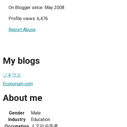
On Blogger since: May 2008
Profile views: 6,476
Report Abuse
My blogs
ソキウス
Econorium.com
About me
Gender
Male
Industry
Education
人文社会学者
Occupation