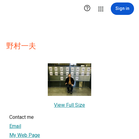

Sign in
野村一夫
View Full Size
Contact me
Email
My Web Page