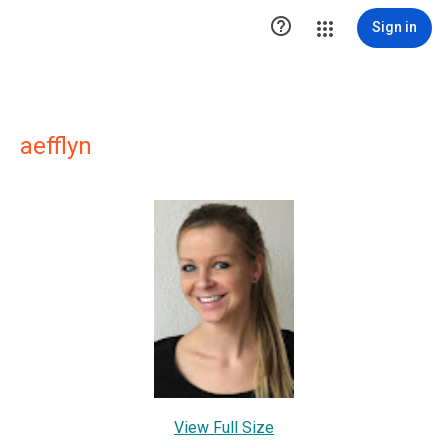

Sign in
aefflyn
View Full Size