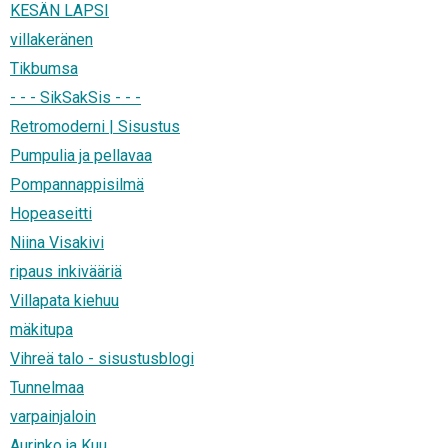
KESÄN LAPSI
villakeränen
Tikbumsa
- - - SikSakSis - - -
Retromoderni | Sisustus
Pumpulia ja pellavaa
Pompannappisilmä
Hopeaseitti
Niina Visakivi
ripaus inkivääriä
Villapata kiehuu
mäkitupa
Vihreä talo - sisustusblogi
Tunnelmaa
varpainjaloin
Aurinko ja Kuu