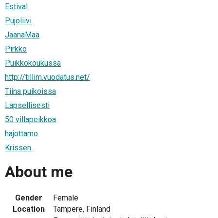
Estival
Pujoliivi
JaanaMaa
Pirkko
Puikkokoukussa
http://tillim.vuodatus.net/
Tiina puikoissa
Lapsellisesti
50 villapeikkoa
hajottamo
Krissen.
About me
Gender
Female
Location
Tampere, Finland