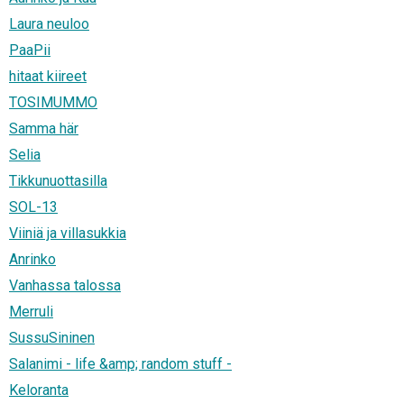
Laura neuloo
PaaPii
hitaat kiireet
TOSIMUMMO
Samma här
Selia
Tikkunuottasilla
SOL-13
Viiniä ja villasukkia
Anrinko
Vanhassa talossa
Merruli
SussuSininen
Salanimi - life &amp; random stuff -
Keloranta