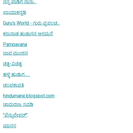
ನನ್ನ ಪಾಡಿಗೆ ನಾನು...
ಛಾಯಾಕನ್ನಡಿ
Guru's World - ಗುರು ಪ್ರಪಂಚ...
ಕರುನಾಡ ಹುಡುಗನ ಅರಮನೆ
Pampavana
ಭಾವ ಮಂಥನ
ಚಿತ್ರ-ವಿಚಿತ್ರ
ಹಳ್ಳಿ ಹುಡುಗ......
ಚಂಪಕಾವತಿ
hindumane.blogspot.com
ಚಾಮರಾಜ ಸವಡಿ
"ಪೆನ್ನುಪೇಪರ್"
ಮಾನಸ