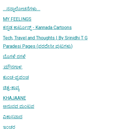
....ನನ್ನಾಲೋಚನೆಗಳು....
MY FEELINGS
ಕನ್ನಡ ಕಾರ್ಟೂನ್ಸ್ - Kannada Cartoons
Tech, Travel and Thoughts | By Srinidhi T G
Paradesi Pages (ಪರದೇಸೀ ಪುಟಗಳು)
ಬೊಗಳೆ ರಗಳೆ
:ಮೌನಗಾಳ:
ಕುಂಚ-ಪ್ರಪಂಚ
ಚಿತ್ರ-ಕಾವ್ಯ
KHAJAANE
ಅನುಭವ ಮಂಟಪ
ವಿಕಾಸವಾದ
ಇಂಚರ