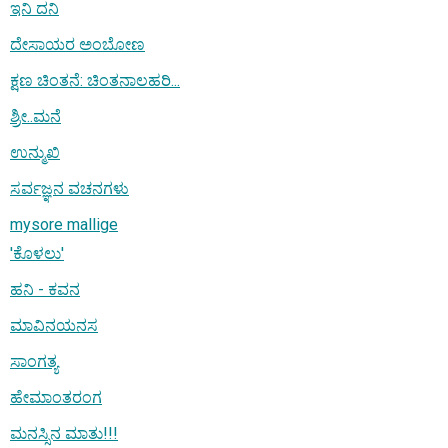
ಇನಿ ದನಿ
ದೇಸಾಯರ ಅಂಬೋಣ
ಕ್ಷಣ ಚಿಂತನೆ: ಚಿಂತನಾಲಹರಿ...
ಶ್ರೀ..ಮನೆ
ಉನ್ಮುಖಿ
ಸರ್ವಜ್ಞನ ವಚನಗಳು
mysore mallige
'ಕೊಳಲು'
ಹನಿ - ಕವನ
ಮಾವಿನಯನಸ
ಸಾಂಗತ್ಯ
ಹೇಮಾಂತರಂಗ
ಮನಸ್ಸಿನ ಮಾತು!!!