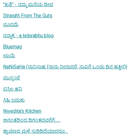
"ಕುಶಿ" - ನಮ್ಮ ಮನೆಯ ದೀಪ
Straight From The Guts
ಭೂರಮೆ
ನನ್ನಾK - a telprabhu blog
Bluemag
ಛಾಯೆ
NaNiSaHa (ನಾನಿಸಾಹ (ನಾನು ನೀನಾದರೆ, ಸಾವಿಗೆ ಒಂದು ದಿನ ಹತ್ತಿರ))
ಮುಸ್ಸ೦ಜೆ
ಬಿಸಿಲ ಹನಿ
ಸಿಹಿ ಬದುಕು
Nivedita's Kitchen
ಅನಂತದಿಂದ ದಿಗಂತದವರೆಗೆ......
ಶ್ರಾವಣದ ಮಳೆ ಸುರಿದಿದೆಯಾದರೂ...