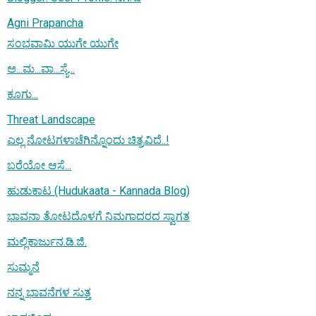
Agni Prapancha
ಸಂಭವಾಮಿ ಯುಗೇ ಯುಗೇ
ಅ...ಮ...ವಾ...ಸ್ಯೆ...
ಕೂಗು...
Threat Landscape
ಎಲ್ಲ ನೋಟಗಳಾಚೆಗಿನ್ನೊಂದು ಚಿತ್ರವಿದೆ..!
ಬರೆಯೋ ಆಸೆ...
ಹುಡುಕಾಟ (Hudukaata - Kannada Blog)
ಭಾವನಾ ತೋಟದೊಳಗೆ ನಿಮಗಾದರದ ಸ್ವಾಗತ
ಮಲ್ಲಿಕಾರ್ಜುನ.ಡಿ.ಜಿ.
ಸುಮ್ಮನೆ
ನನ್ನ ಭಾವನೆಗಳ ಸುತ್ತ