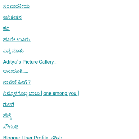
ಸಂಪಾದಕೀಯ
ಅನಿಕೇತನ
ಕವಿ
ಹಸಿರೇ ಉಸಿರು.
ಎನ್ನ ಮಾತು
Aditya`s Picture Gallery...
ಅನುಭೂತಿ......
ನಾವೇಕೆ ಹೀಗೆ ?
ನಿಮ್ಮೊಳಗೊಬ್ಬ ಬಾಲು [ one among you ]
ಗುಳಿಗೆ
ಹೆಜ್ಜೆ
ಸೌಗಂಧಿ
Blogger: User Profile: ನಗಿಸು