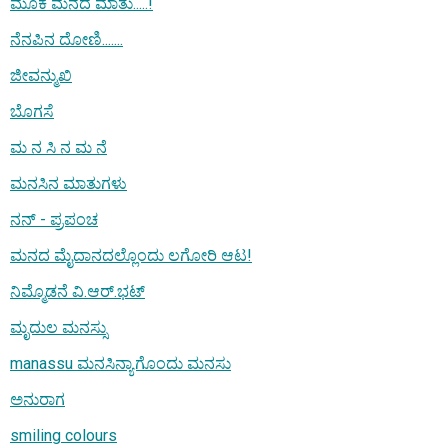
ಮೂಕ ಮನದ ಮಾತು.....!
ನೆನಪಿನ ದೋಣಿ.......
ಜೀವನ್ಮುಖಿ
ಬೊಗಸೆ
ಮ ನ ಸಿ ನ ಮ ನೆ
ಮನಸಿನ ಮಾತುಗಳು
ನನ್ - ಪ್ರಪಂಚ
ಮನದ ಮೈದಾನದಲ್ಲೊಂದು ಲಗೋರಿ ಆಟ!
ನಿಮ್ಮೊಡನೆ ವಿ.ಆರ್.ಭಟ್
ಮೃದುಲ ಮನಸ್ಸು
manassu ಮನಸಿನ್ಯಾಗೊಂದು ಮನಸು
ಅನುರಾಗ
smiling colours