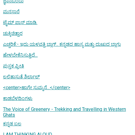
ಜ್ಞಾನಬಿಂದು
ಮನಸಾರೆ
ಟೈಮ್ ಪಾಸ್ ಮಾಡಿ.
ಚುಕ್ಕಿಚಿತ್ತಾರ
ಎಚ್ಚರಿಕೆ:- ಇದು ಯಳವತ್ತಿ ಬ್ಲಾಗ್.. ಕನ್ನಡದ ಹಾಸ್ಯ ಮತ್ತು ದುಃಖದ ಬ್ಲಾಗು
ಹೇಳಬೇಕೆನಿಸುತ್ತಿದೆ...
ಪುಸ್ತಕ ಪ್ರೀತಿ
ಲಲಿತಾಸುತೆ ಶಿರ್ಲಾಲ್
<center>ಹಾಗೇ ಸುಮ್ಮನೆ...</center>
ಕಾಡಬೆಳದಿಂಗಳು
The Voice of Greenery - Trekking and Travelling in Western
Ghats
ಕನ್ನಡ ಬಲ
I AM THINKING ALOUD...