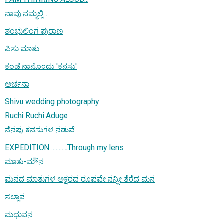
ನಾವು ನಮ್ಮಲ್ಲಿ...
ಶಂಭುಲಿಂಗ ಪುರಾಣ
ಪಿಸು ಮಾತು
ಕಂಡೆ ನಾನೊಂದು 'ಕನಸು'
ಅರ್ಚನಾ
Shivu wedding photography
Ruchi Ruchi Aduge
ನೆನಪು ಕನಸುಗಳ ನಡುವೆ
EXPEDITION ...........Through my lens
ಮಾತು-ಮೌನ
ಮನದ ಮಾತುಗಳ ಅಕ್ಷರದ ರೂಪವೇ ನನ್ನೀ ತೆರೆದ ಮನ
ಸಲ್ಲಾಪ
ಮಧುವನ