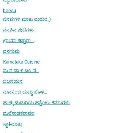
beesu
ನೆನಪುಗಳ ಮಾತು ಮಧುರ :)
ನೆನಪಿನ ಪುಟಗಳು
ಛಾಯಾ ಚಿತ್ತಾರಾ....
ವನಸುಮ
Karnataka Cuisine
ಮ ನ ದಾ ಳ ದಿಂ ದ...
ಜಲನಯನ
ಮನಸೆಂಬ ಹುಚ್ಚು ಹೊಳೆ...
ಹುಚ್ಚು ಹುಡುಗಿಯ ಹತ್ತೆಂಟು ಕನಸುಗಳು
ಮಲೆನಾಡಕರಾವಳಿ
ಸ್ವಾತಿಮುತ್ತು