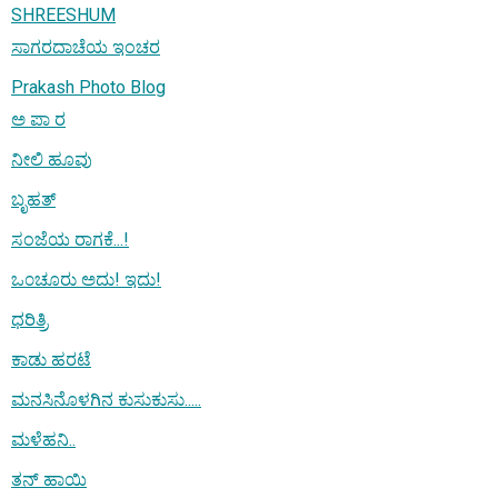
SHREESHUM
ಸಾಗರದಾಚೆಯ ಇಂಚರ
Prakash Photo Blog
ಅ ಪಾ ರ
ನೀಲಿ ಹೂವು
ಬೃಹತ್
ಸಂಜೆಯ ರಾಗಕೆ...!
ಒ೦ಚೂರು ಅದು! ಇದು!
ಧರಿತ್ರಿ
ಕಾಡು ಹರಟೆ
ಮನಸಿನೊಳಗಿನ ಕುಸುಕುಸು.....
ಮಳೆಹನಿ..
ತನ್ ಹಾಯಿ