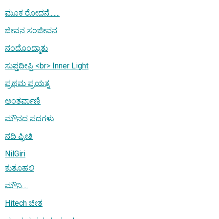
ಮೂಕ ರೋದನೆ.......
ಜೀವನ ಸಂಜೀವನ
ನಂದೊಂದ್ಮಾತು
ಸುಪ್ತದೀಪ್ತಿ <br> Inner Light
ಪ್ರಥಮ ಪ್ರಯತ್ನ
ಅಂತರ್ವಾಣಿ
ಮೌನದ ಪದಗಳು
ನದಿ ಪ್ರೀತಿ
NilGiri
ಕುತೂಹಲಿ
ಮೌನಿ....
Hitech ಜೀತ