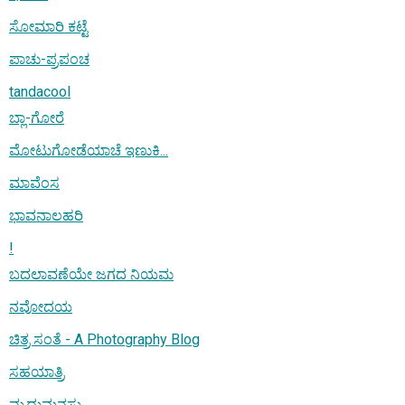
ಸೋಮಾರಿ ಕಟ್ಟೆ
ಪಾಚು-ಪ್ರಪಂಚ
tandacool
ಬ್ಲಾ-ಗೋರೆ
ಮೋಟುಗೋಡೆಯಾಚೆ ಇಣುಕಿ...
ಮಾವೆಂಸ
ಭಾವನಾಲಹರಿ
!
ಬದಲಾವಣೆಯೇ ಜಗದ ನಿಯಮ
ನವೋದಯ
ಚಿತ್ರ ಸಂತೆ - A Photography Blog
ಸಹಯಾತ್ರಿ
ಮೃದುಮನಸು