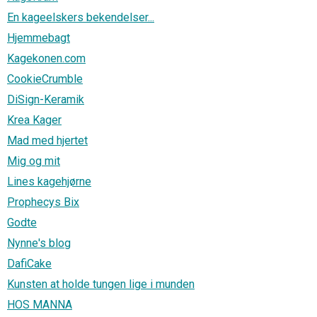
En kageelskers bekendelser...
Hjemmebagt
Kagekonen.com
CookieCrumble
DiSign-Keramik
Krea Kager
Mad med hjertet
Mig og mit
Lines kagehjørne
Prophecys Bix
Godte
Nynne's blog
DafiCake
Kunsten at holde tungen lige i munden
HOS MANNA