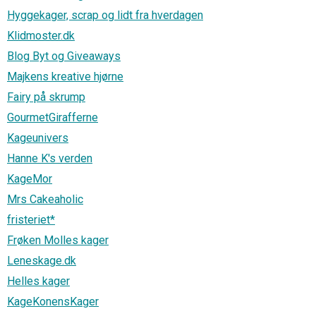
Hyggekager, scrap og lidt fra hverdagen
Klidmoster.dk
Blog Byt og Giveaways
Majkens kreative hjørne
Fairy på skrump
GourmetGirafferne
Kageunivers
Hanne K's verden
KageMor
Mrs Cakeaholic
fristeriet*
Frøken Molles kager
Leneskage.dk
Helles kager
KageKonensKager