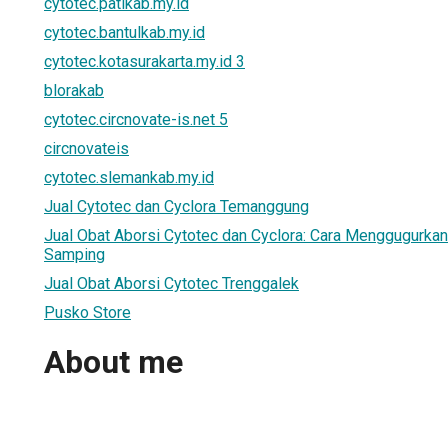
cytotec.patikab.my.id
cytotec.bantulkab.my.id
cytotec.kotasurakarta.my.id 3
blorakab
cytotec.circnovate-is.net 5
circnovateis
cytotec.slemankab.my.id
Jual Cytotec dan Cyclora Temanggung
Jual Obat Aborsi Cytotec dan Cyclora: Cara Menggugurka
Samping
Jual Obat Aborsi Cytotec Trenggalek
Pusko Store
About me