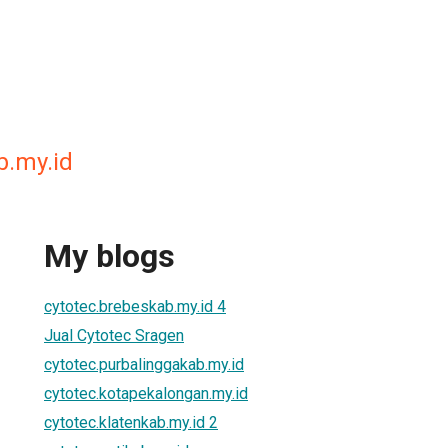
b.my.id
My blogs
cytotec.brebeskab.my.id 4
Jual Cytotec Sragen
cytotec.purbalinggakab.my.id
cytotec.kotapekalongan.my.id
cytotec.klatenkab.my.id 2