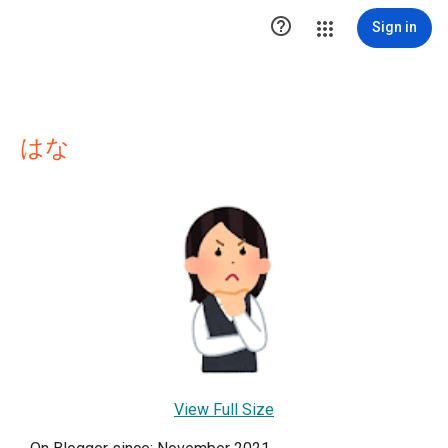

Sign in
はな
View Full Size