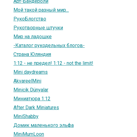
Арт-Бандероли
Мой такой разный мир...
РукоБлогство
Рукотворные штучки
Мир на ладошке
-Каталог рукодельных блогов-
Страна Юляндия
1:12 - не предел! 1:12 - not the limit!
Mini daydreams
AkvareelMini
Minicik Dünyalar
Миниатюра 1:12
After Dark Miniatures
MiniShabby
Домик маленького эльфа
MiniMumLoon