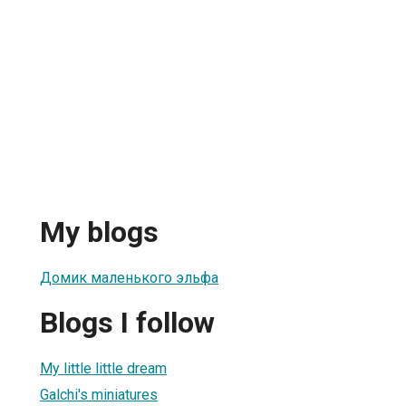
My blogs
Домик маленького эльфа
Blogs I follow
My little little dream
Galchi's miniatures