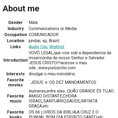
About me
Gender
Male
Industry
Communications or Media
Occupation
COMUNICADOR
Location
jundiai, sp, Brazil
Links
Audio Clip
,
Wishlist
VOVÔ LEGAL,que vive sob a dependencia da
misericórdia de nosso Senhor e Salvador
Introduction
JESUS CRISTO!!!acesse o meu
site...www.joelcecilio.com
Interests
divulgar o meu ministério.
Favorite
¨JESUS¨e¨OS DEZ MANDAMENTOS
movies
inumeras,entre elas...QUÃO GRANDE ÉS TU,AO
Favorite
AMIGO DISTANTE,CHORA
music
ISRAEL,SANTUÁRIO,SAÚDE,INFINITA
GRAÇA,etc
Favorite
OS 66 LIVROS DA BIBLIA,A CRUZ E O
books
PUNHAL,BOM DIA ESPIRITO SANTO,etc