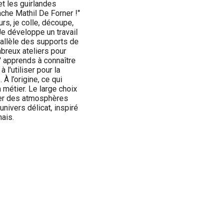
 et les guirlandes
ache Mathil De Forner !"
rs, je colle, découpe,
Je développe un travail
rallèle des supports de
reux ateliers pour
j' apprends à connaître
 l'utiliser pour la
 À l’origine, ce qui
 métier. Le large choix
éer des atmosphères
univers délicat, inspiré
nais.