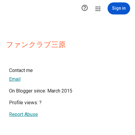

Sign in
ファンクラブ三原
Contact me
Email
On Blogger since: March 2015
Profile views:
?
Report Abuse