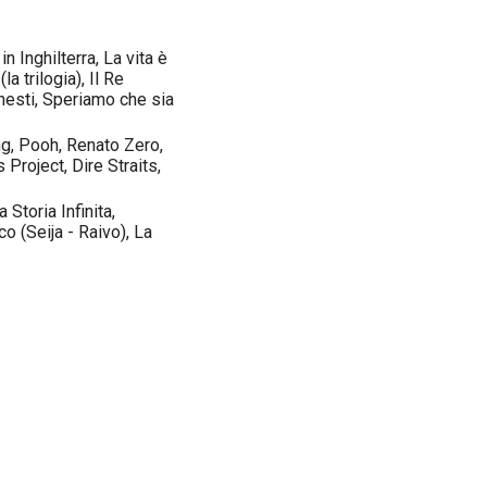
n Inghilterra, La vita è
la trilogia), Il Re
nesti, Speriamo che sia
ing, Pooh, Renato Zero,
Project, Dire Straits,
a Storia Infinita,
o (Seija - Raivo), La