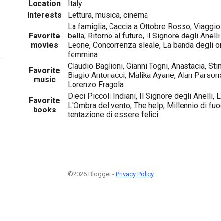
Location
Italy
Interests
Lettura, musica, cinema
La famiglia, Caccia a Ottobre Rosso, Viaggio i
Favorite
bella, Ritorno al futuro, Il Signore degli Anelli (
movies
Leone, Concorrenza sleale, La banda degli o
femmina
2
Claudio Baglioni, Gianni Togni, Anastacia, St
Favorite
Biagio Antonacci, Malika Ayane, Alan Parsons 
music
Lorenzo Fragola
Dieci Piccoli Indiani, Il Signore degli Anelli, L
Favorite
L'Ombra del vento, The help, Millennio di fuoc
books
tentazione di essere felici
©2026 Blogger -
Privacy Policy