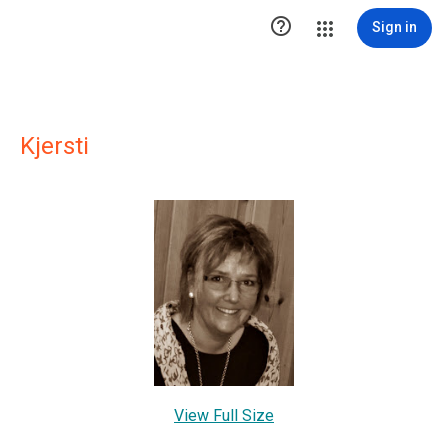

Sign in
Kjersti
View Full Size