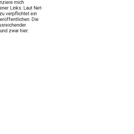
anziere mich
ener Links. Laut Net-
u verpflichtet ein
eröffentlichen. Die
usreichender
und zwar hier: