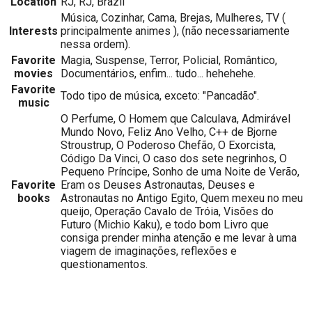
Location
RJ, RJ, Brazil
Música, Cozinhar, Cama, Brejas, Mulheres, TV (
Interests
principalmente animes ), (não necessariamente
nessa ordem).
Favorite
Magia, Suspense, Terror, Policial, Romântico,
movies
Documentários, enfim... tudo... hehehehe.
Favorite
Todo tipo de música, exceto: "Pancadão".
music
O Perfume, O Homem que Calculava, Admirável
Mundo Novo, Feliz Ano Velho, C++ de Bjorne
Stroustrup, O Poderoso Chefão, O Exorcista,
Código Da Vinci, O caso dos sete negrinhos, O
Pequeno Príncipe, Sonho de uma Noite de Verão,
Favorite
Eram os Deuses Astronautas, Deuses e
books
Astronautas no Antigo Egito, Quem mexeu no meu
queijo, Operação Cavalo de Tróia, Visões do
Futuro (Michio Kaku), e todo bom Livro que
consiga prender minha atenção e me levar à uma
viagem de imaginações, reflexões e
questionamentos.