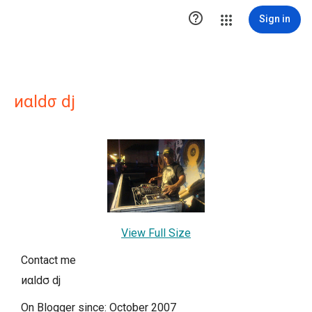

Sign in
иαldσ dj
View Full Size
Contact me
иαldσ dj
On Blogger since: October 2007