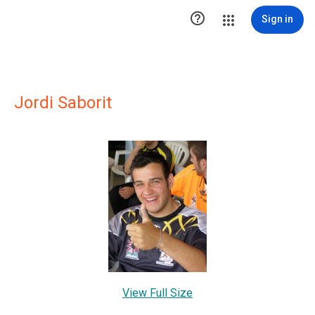

Sign in
Jordi Saborit
View Full Size