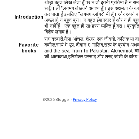
थोड़ा बहुत लिख लेता हूँ पर न तो इतनी प्रतिभा है न 
सकूँ। हाँ "लगभग लेखक" अवश्य हूँ। इस अक्षमता के कारण
कर पाता हूँ इसलिए "'लगभग ब्लॉगर" भी हूँ। और अपने बारे म
Introduction
अच्छा हूँ, न बहुत बुरा। न बहुत ईमानदार हूँ और न ही 
भी नहीँ हूँ। एक बहुत ही साधारण व्यक्ति हूँ बस। प्रकृति
विशेष लगाव है।
राग दरबारी,मैला आंचल, शेखर: एक जीवनी, कलिकथा व
Favorite
कमीज़,साये में धूप, दीवान-ए-ग़ालिब,सत्य के प्रयोग
books
and the sea, Train To Pakistan, Alchemist, चार्ल
की आत्मकथा,हरिशंकर परसाई और शरद जोशी के व्यंग्य इत
©2026 Blogger -
Privacy Policy