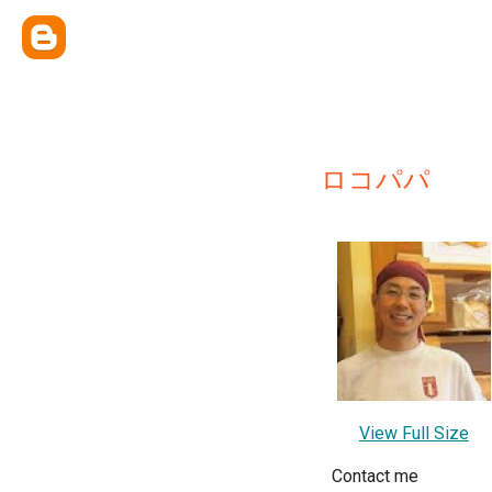
ロコパパ
View Full Size
Contact me