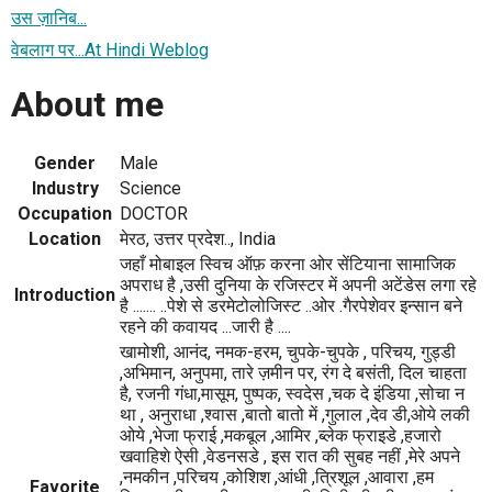
उस ज़ानिब...
वेबलाग पर...At Hindi Weblog
About me
Gender
Male
Industry
Science
Occupation
DOCTOR
Location
मेरठ, उत्तर प्रदेश.., India
जहाँ मोबाइल स्विच ऑफ़ करना ओर सेंटियाना सामाजिक
अपराध है ,उसी दुनिया के रजिस्टर में अपनी अटेंडेस लगा रहे
Introduction
है ....... ..पेशे से डरमेटोलोजिस्ट ..ओर .गैरपेशेवर इन्सान बने
रहने की कवायद ...जारी है ....
खामोशी, आनंद, नमक-हरम, चुपके-चुपके , परिचय, गुड्डी
,अभिमान, अनुपमा, तारे ज़मीन पर, रंग दे बसंती, दिल चाहता
है, रजनी गंधा,मासूम, पुष्पक, स्वदेस ,चक दे इंडिया ,सोचा न
था , अनुराधा ,श्वास ,बातो बातो में ,गुलाल ,देव डी,ओये लकी
ओये ,भेजा फ्राई ,मकबूल ,आमिर ,ब्लेक फ्राइडे ,हजारो
खवाहिशे ऐसी ,वेडनसडे , इस रात की सुबह नहीं ,मेरे अपने
,नमकीन ,परिचय ,कोशिश ,आंधी ,त्रिशूल ,आवारा ,हम
Favorite