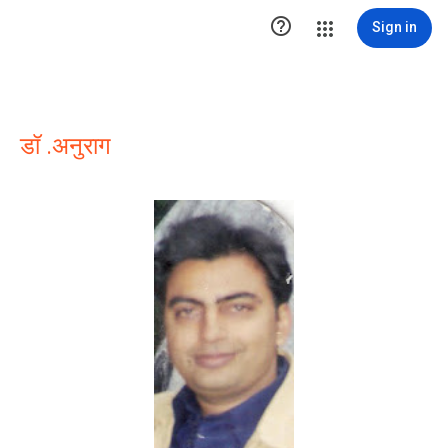

Sign in
डॉ .अनुराग