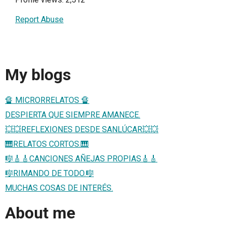
Report Abuse
My blogs
🔏 MICRORRELATOS 🔏
DESPIERTA QUE SIEMPRE AMANECE.
💥💥REFLEXIONES DESDE SANLÚCAR💥💥
🎹RELATOS CORTOS.🎹
🎼🎸🎸CANCIONES AÑEJAS PROPIAS🎸🎸
🎼RIMANDO DE TODO.🎼
MUCHAS COSAS DE INTERÉS.
About me